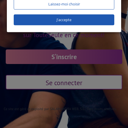
Laissez-moi choisir
J'accepte
1879 utilisateurs en ligne
sur TouteSeule en ce moment!
S‘inscrire
Se connecter