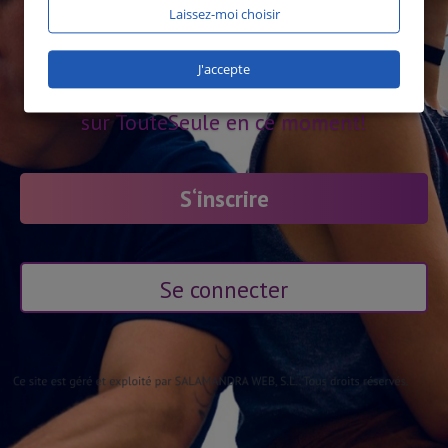
Laissez-moi choisir
J'accepte
1916 utilisateurs en ligne
sur TouteSeule en ce moment!
S‘inscrire
Se connecter