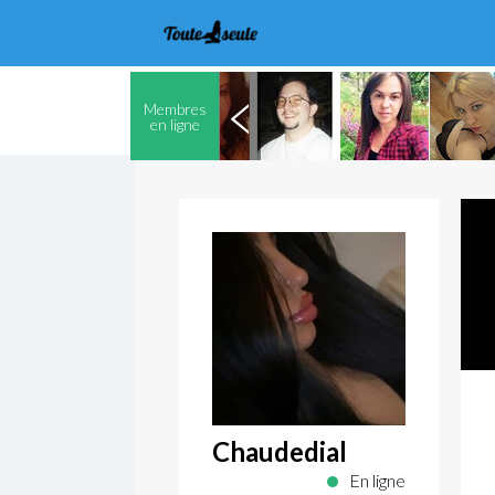
Membres
en ligne
Chaudedial
En ligne