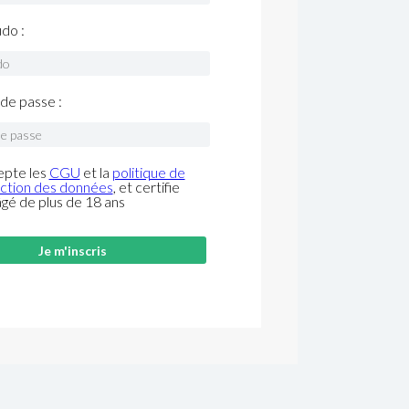
do :
de passe :
epte les
CGU
et la
politique de
ction des données
, et certifie
âgé de plus de 18 ans