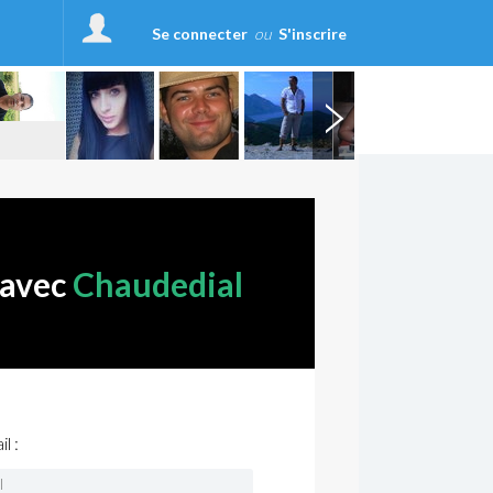
Se connecter
ou
S'inscrire
 avec
Chaudedial
l :