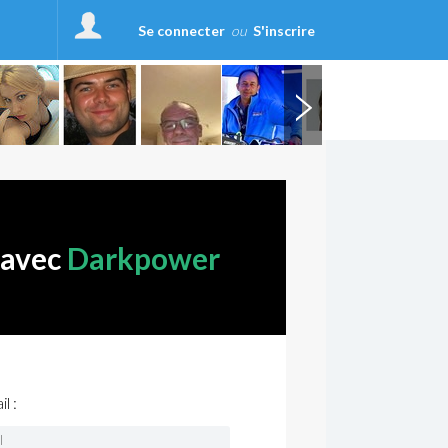
Se connecter
ou
S'inscrire
 avec
Darkpower
l :