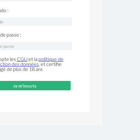
do :
de passe :
epte les
CGU
et la
politique de
ction des données
, et certifie
âgé de plus de 18 ans